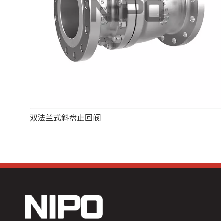
双法兰式斜盘止回阀